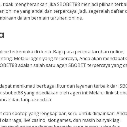
 tidak mengherankan jika SBOBET88 menjadi pilihan terba
 online yang andal dan terpercaya. Jadi, segeralah daftar d
biraan dalam bermain taruhan online.
a
ine terkemuka di dunia. Bagi para pecinta taruhan online,
nting. Melalui agen yang terpercaya, Anda akan mendapat
BET88 adalah salah satu agen SBOBET terpercaya yang d
at menikmati berbagai fitur dan layanan terbaik dari SB
sbobet88 yang disediakan oleh agen ini. Melalui link sbob
ncar dan tanpa kendala.
dan sbotop yang lengkap dan seru untuk dimainkan. And
olahraga, live casino, slot games, dan masih banyak lagi.