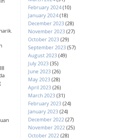
in
February 2024
(10)
January 2024
(18)
December 2023
(28)
arik.
November 2023
(27)
October 2023
(29)
n
September 2023
(57)
August 2023
(49)
July 2023
(35)
88
June 2023
(26)
da
May 2023
(28)
g
April 2023
(26)
March 2023
(31)
February 2023
(24)
January 2023
(24)
December 2022
(27)
tuan
November 2022
(25)
October 2022
(28)