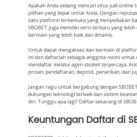
Apakah Anda sedang mencari situs judi onlin
pilihan yang tepat untuk Anda. Dengan reputas
satu platform terkemuka yang menyediakan ban
SBOBET juga memiliki versi terbaru yang leb
bermain yang lebih baik dan dinamis.
Untuk dapat mengakses dan bermain di platfo
ini dan daftarlah sebagai anggota resmi unt
mendaftar melalui agen sbobet terpercaya, 
proses pendaftaran, deposit, penarikan, dan j
Jangan ragu untuk bergabung dengan SBOBET8
dukungan teknologi terbaik dan sistem keama
diri. Tunggu apa lagi? Daftar sekarang di SBO
Keuntungan Daftar di 