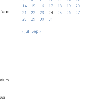
14
15
16
17
18
19
20
tform
21
22
23
24
25
26
27
28
29
30
31
« Jul
Sep »
belum
asi