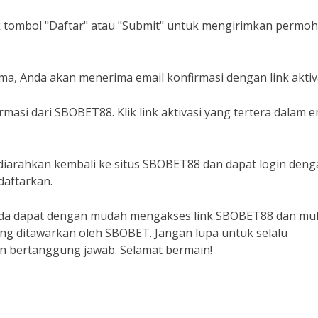
lik tombol "Daftar" atau "Submit" untuk mengirimkan permo
a, Anda akan menerima email konfirmasi dengan link aktiva
asi dari SBOBET88. Klik link aktivasi yang tertera dalam e
n diarahkan kembali ke situs SBOBET88 dan dapat login den
aftarkan.
nda dapat dengan mudah mengakses link SBOBET88 dan mul
ng ditawarkan oleh SBOBET. Jangan lupa untuk selalu
n bertanggung jawab. Selamat bermain!