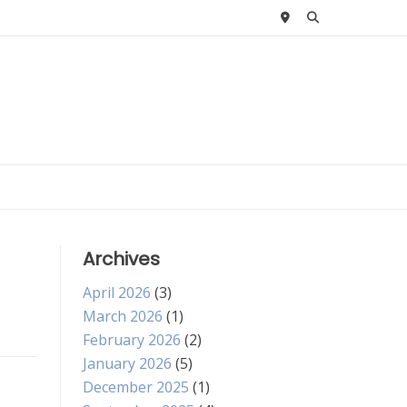
Archives
April 2026
(3)
March 2026
(1)
February 2026
(2)
January 2026
(5)
December 2025
(1)