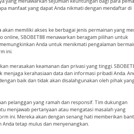
aya yang menawarkan sejumlah keuntungan bagi para pema
rapa manfaat yang dapat Anda nikmati dengan mendaftar di
akan memiliki akses ke berbagai jenis permainan yang men
no online, SBOBET88 menawarkan beragam pilihan untuk
i memungkinkan Anda untuk menikmati pengalaman bermai
m ini.
kan merasakan keamanan dan privasi yang tinggi. SBOBET
 menjaga kerahasiaan data dan informasi pribadi Anda. An
engan baik dan tidak akan disalahgunakan oleh pihak yan
nan pelanggan yang ramah dan responsif. Tim dukungan
ntu menjawab pertanyaan atau mengatasi masalah yang
orm ini. Mereka akan dengan senang hati memberikan ban
n Anda tetap mulus dan menyenangkan.