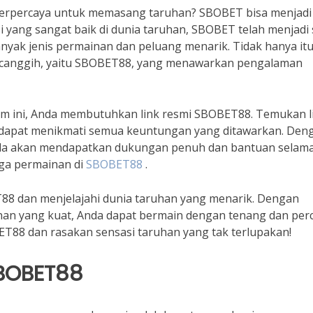
e terpercaya untuk memasang taruhan? SBOBET bisa menjadi
i yang sangat baik di dunia taruhan, SBOBET telah menjadi 
yak jenis permainan dan peluang menarik. Tidak hanya itu
ih canggih, yaitu SBOBET88, yang menawarkan pengalaman
rm ini, Anda membutuhkan link resmi SBOBET88. Temukan l
uk dapat menikmati semua keuntungan yang ditawarkan. Den
Anda akan mendapatkan dukungan penuh dan bantuan selam
uga permainan di
SBOBET88
.
8 dan menjelajahi dunia taruhan yang menarik. Dengan
nan yang kuat, Anda dapat bermain dengan tenang dan per
BET88 dan rasakan sensasi taruhan yang tak terlupakan!
SBOBET88