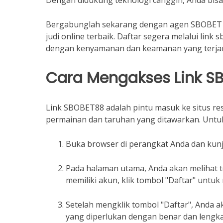
Dengan didukung teknologi canggih, Anda bis
Bergabunglah sekarang dengan agen SBOBET te
judi online terbaik. Daftar segera melalui link
dengan kenyamanan dan keamanan yang terja
Cara Mengakses Link S
Link SBOBET88 adalah pintu masuk ke situs r
permainan dan taruhan yang ditawarkan. Untuk
Buka browser di perangkat Anda dan kun
Pada halaman utama, Anda akan melihat tom
memiliki akun, klik tombol "Daftar" untu
Setelah mengklik tombol "Daftar", Anda a
yang diperlukan dengan benar dan lengka