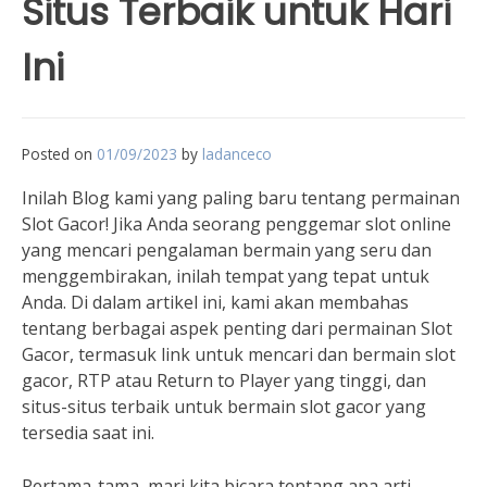
Situs Terbaik untuk Hari
Ini
Posted on
01/09/2023
by
ladanceco
Inilah Blog kami yang paling baru tentang permainan
Slot Gacor! Jika Anda seorang penggemar slot online
yang mencari pengalaman bermain yang seru dan
menggembirakan, inilah tempat yang tepat untuk
Anda. Di dalam artikel ini, kami akan membahas
tentang berbagai aspek penting dari permainan Slot
Gacor, termasuk link untuk mencari dan bermain slot
gacor, RTP atau Return to Player yang tinggi, dan
situs-situs terbaik untuk bermain slot gacor yang
tersedia saat ini.
Pertama-tama, mari kita bicara tentang apa arti