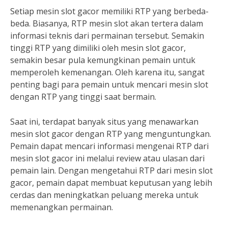
Setiap mesin slot gacor memiliki RTP yang berbeda-
beda. Biasanya, RTP mesin slot akan tertera dalam
informasi teknis dari permainan tersebut. Semakin
tinggi RTP yang dimiliki oleh mesin slot gacor,
semakin besar pula kemungkinan pemain untuk
memperoleh kemenangan. Oleh karena itu, sangat
penting bagi para pemain untuk mencari mesin slot
dengan RTP yang tinggi saat bermain.
Saat ini, terdapat banyak situs yang menawarkan
mesin slot gacor dengan RTP yang menguntungkan.
Pemain dapat mencari informasi mengenai RTP dari
mesin slot gacor ini melalui review atau ulasan dari
pemain lain. Dengan mengetahui RTP dari mesin slot
gacor, pemain dapat membuat keputusan yang lebih
cerdas dan meningkatkan peluang mereka untuk
memenangkan permainan.