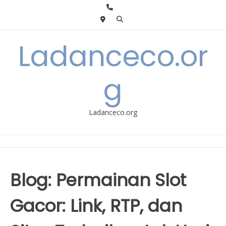
Skip
to
content
Ladanceco.or
g
Ladanceco.org
Blog: Permainan Slot
Gacor: Link, RTP, dan