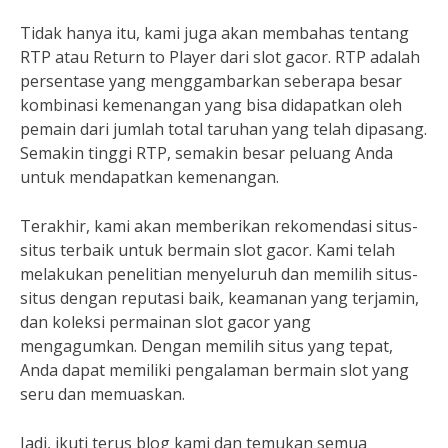
Tidak hanya itu, kami juga akan membahas tentang
RTP atau Return to Player dari slot gacor. RTP adalah
persentase yang menggambarkan seberapa besar
kombinasi kemenangan yang bisa didapatkan oleh
pemain dari jumlah total taruhan yang telah dipasang.
Semakin tinggi RTP, semakin besar peluang Anda
untuk mendapatkan kemenangan.
Terakhir, kami akan memberikan rekomendasi situs-
situs terbaik untuk bermain slot gacor. Kami telah
melakukan penelitian menyeluruh dan memilih situs-
situs dengan reputasi baik, keamanan yang terjamin,
dan koleksi permainan slot gacor yang
mengagumkan. Dengan memilih situs yang tepat,
Anda dapat memiliki pengalaman bermain slot yang
seru dan memuaskan.
Jadi, ikuti terus blog kami dan temukan semua