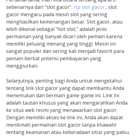
sebenarnya dari "slot gacor".
rtp slot gacor
, slot
gacor mengacu pada mesin slot yang sering
menghasilkan kemenangan besar. Slot gacor, atau
lebih dikenal sebagai "hot slot," adalah jenis
permainan yang banyak dicari oleh pemain karena
memiliki peluang menang yang tinggi. Mesin ini
sangat populer dan sering kali menjadi favorit para
pemain berkat potensi pembayaran yang
menggiurkan.
Selanjutnya, penting bagi Anda untuk mengetahui
tentang link slot gacor yang dapat membantu Anda
menemukan dan bermain game-game ini. Link ini
adalah tautan khusus yang akan mengarahkan Anda
ke situs web resmi yang menawarkan slot gacor.
Dengan memiliki akses ke link ini, Anda akan dapat
menikmati permainan slot gacor tanpa khawatir
tentang keamanan atau keberadaan situs yang palsu.