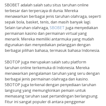
SBOBET adalah salah satu situs taruhan online
terbesar dan terpercaya di dunia. Mereka
menawarkan berbagai jenis taruhan olahraga, seperti
sepak bola, basket, tenis, dan masih banyak lagi.
Selain taruhan olahraga,
SBOBET
juga menyediakan
permainan kasino dan permainan virtual yang
menarik. Mereka memiliki antarmuka yang mudah
digunakan dan menyediakan pelanggan dengan
berbagai pilihan bahasa, termasuk bahasa Indonesia.
SBOTOP juga merupakan salah satu platform
taruhan online terkemuka di Indonesia. Mereka
menawarkan pengalaman taruhan yang seru dengan
berbagai jenis permainan olahraga dan kasino.
SBOTOP juga terkenal dengan penyediaan taruhan
langsung yang memungkinkan pemain untuk
memasang taruhan saat pertandingan berlangsung.
Fitur ini sangat populer di antara penggemar