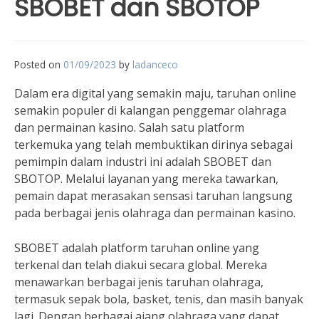
SBOBET dan SBOTOP
Posted on
01/09/2023
by
ladanceco
Dalam era digital yang semakin maju, taruhan online
semakin populer di kalangan penggemar olahraga
dan permainan kasino. Salah satu platform
terkemuka yang telah membuktikan dirinya sebagai
pemimpin dalam industri ini adalah SBOBET dan
SBOTOP. Melalui layanan yang mereka tawarkan,
pemain dapat merasakan sensasi taruhan langsung
pada berbagai jenis olahraga dan permainan kasino.
SBOBET adalah platform taruhan online yang
terkenal dan telah diakui secara global. Mereka
menawarkan berbagai jenis taruhan olahraga,
termasuk sepak bola, basket, tenis, dan masih banyak
lagi. Dengan berbagai ajang olahraga yang dapat