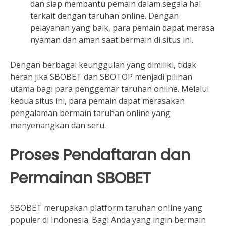
dan siap membantu pemain dalam segala hal
terkait dengan taruhan online. Dengan
pelayanan yang baik, para pemain dapat merasa
nyaman dan aman saat bermain di situs ini.
Dengan berbagai keunggulan yang dimiliki, tidak
heran jika SBOBET dan SBOTOP menjadi pilihan
utama bagi para penggemar taruhan online. Melalui
kedua situs ini, para pemain dapat merasakan
pengalaman bermain taruhan online yang
menyenangkan dan seru.
Proses Pendaftaran dan
Permainan SBOBET
SBOBET merupakan platform taruhan online yang
populer di Indonesia. Bagi Anda yang ingin bermain