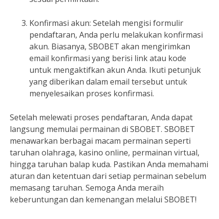
Konfirmasi akun: Setelah mengisi formulir
pendaftaran, Anda perlu melakukan konfirmasi
akun. Biasanya, SBOBET akan mengirimkan
email konfirmasi yang berisi link atau kode
untuk mengaktifkan akun Anda. Ikuti petunjuk
yang diberikan dalam email tersebut untuk
menyelesaikan proses konfirmasi.
Setelah melewati proses pendaftaran, Anda dapat
langsung memulai permainan di SBOBET. SBOBET
menawarkan berbagai macam permainan seperti
taruhan olahraga, kasino online, permainan virtual,
hingga taruhan balap kuda. Pastikan Anda memahami
aturan dan ketentuan dari setiap permainan sebelum
memasang taruhan. Semoga Anda meraih
keberuntungan dan kemenangan melalui SBOBET!