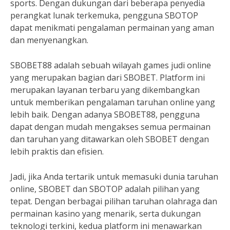
sports. Dengan dukungan dari beberapa penyedia
perangkat lunak terkemuka, pengguna SBOTOP
dapat menikmati pengalaman permainan yang aman
dan menyenangkan.
SBOBET88 adalah sebuah wilayah games judi online
yang merupakan bagian dari SBOBET. Platform ini
merupakan layanan terbaru yang dikembangkan
untuk memberikan pengalaman taruhan online yang
lebih baik. Dengan adanya SBOBET88, pengguna
dapat dengan mudah mengakses semua permainan
dan taruhan yang ditawarkan oleh SBOBET dengan
lebih praktis dan efisien.
Jadi, jika Anda tertarik untuk memasuki dunia taruhan
online, SBOBET dan SBOTOP adalah pilihan yang
tepat. Dengan berbagai pilihan taruhan olahraga dan
permainan kasino yang menarik, serta dukungan
teknologi terkini, kedua platform ini menawarkan