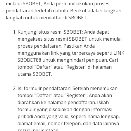
melalui SBOBET, Anda perlu melakukan proses
pendaftaran terlebih dahulu. Berikut adalah langkah-
langkah untuk mendaftar di SBOBET:
Kunjungi situs resmi SBOBET: Anda dapat
mengakses situs resmi SBOBET untuk memulai
proses pendaftaran. Pastikan Anda
menggunakan link yang terpercaya seperti LINK
SBOBET88 untuk menghindari penipuan. Cari
tombol "Daftar" atau "Register" di halaman
utama SBOBET.
Isi formulir pendaftaran: Setelah menemukan
tombol "Daftar" atau "Register", Anda akan
diarahkan ke halaman pendaftaran. Isilah
formulir yang disediakan dengan informasi
pribadi Anda yang valid, seperti nama lengkap,
alamat email, nomor telepon, dan data lainnya
sesuai permintaan.